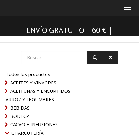
Inter
nave
ENVÍO GRATUITO + 60 € |
¡RECOGIDA EN TIENDA GRATIS! |
ENVÍOS A LAS PROVINCIAS DE
CASTELLÓN Y VALENCIA
Todos los productos
ACEITES Y VINAGRES
ACEITUNAS Y ENCURTIDOS
ARROZ Y LEGUMBRES
BEBIDAS
BODEGA
CACAO E INFUSIONES
CHARCUTERÍA